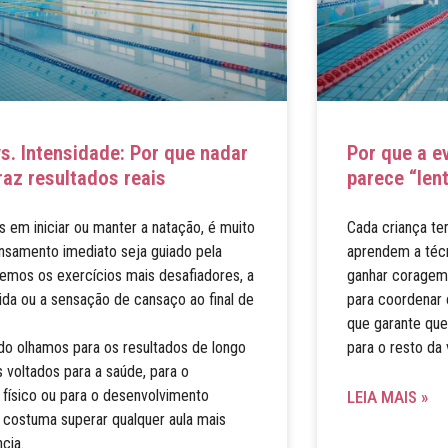
s. Intensidade: Por que nadar
Por que a e
raz resultados reais
parece “len
em iniciar ou manter a natação, é muito
Cada criança te
samento imediato seja guiado pela
aprendem a téc
remos os exercícios mais desafiadores, a
ganhar coragem
ida ou a sensação de cansaço ao final de
para coordenar 
que garante qu
do olhamos para os resultados de longo
para o resto da
 voltados para a saúde, para o
físico ou para o desenvolvimento
LEIA MAIS »
r costuma superar qualquer aula mais
cia.