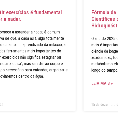
tir exercícios é fundamental
Fórmula da 
r a nadar.
Científicas
Hidroginást
omeça a aprender a nadar, é comum
iva de que, a cada aula, algo totalmente
O ano de 2025 c
o entanto, no aprendizado da natação, a
mais é importan
das ferramentas mais importantes do
ciência da long
 exercícios não significa estagnar ou
acadêmicas, fo
mesma coisa”, mas sim dar ao corpo e
metabolismo efi
po necessário para entender, organizar e
longo do tempo
ovimentos dentro da água.
LEIA MAIS »
026
15 de dezembro 