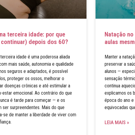
a terceira idade: por que
Natação no 
 continuar) depois dos 60?
aulas mesmo
terceira idade é uma poderosa aliada
Manter a nataçã
com mais saúde, autonomia e qualidade
preservar a saú
inos seguros e adaptados, é possível
alunos — especi
los, proteger os ossos, melhorar o
sensação térmica
olar doenças crônicas e até estimular a
continua aquecid
estar emocional. Ao contrário do que
explicamos os b
unca é tarde para começar — e os
época do ano e
 ser surpreendentes. Mais do que
equivocadas que
ta-se de manter a liberdade de viver com
iança.
LEIA MAIS »