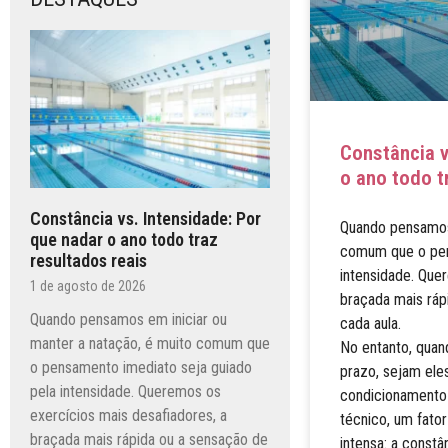
Constância v
o ano todo t
Constância vs. Intensidade: Por
Quando pensamos 
que nadar o ano todo traz
comum que o pen
resultados reais
intensidade. Que
1 de agosto de 2026
braçada mais ráp
Quando pensamos em iniciar ou
cada aula.
manter a natação, é muito comum que
No entanto, quan
o pensamento imediato seja guiado
prazo, sejam eles
pela intensidade. Queremos os
condicionamento 
exercícios mais desafiadores, a
técnico, um fato
braçada mais rápida ou a sensação de
intensa: a constân