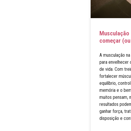
Musculação n
começar (ou
A musculação na 
para envelhecer 
de vida. Com tre
fortalecer múscu
equilíbrio, contr
memória e o bem-
muitos pensam, n
resultados podem
ganhar força, tra
disposição e conf